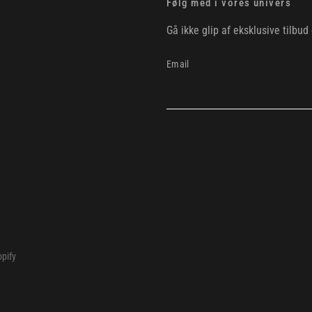
Følg med i vores univers
Gå ikke glip af eksklusive tilb
Email
opify