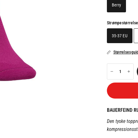
Berry
Strømpestørrels
35-37 EU
Størrelsesgui
BAUERFEIND R
Den tyske toppr
kompressionsstr