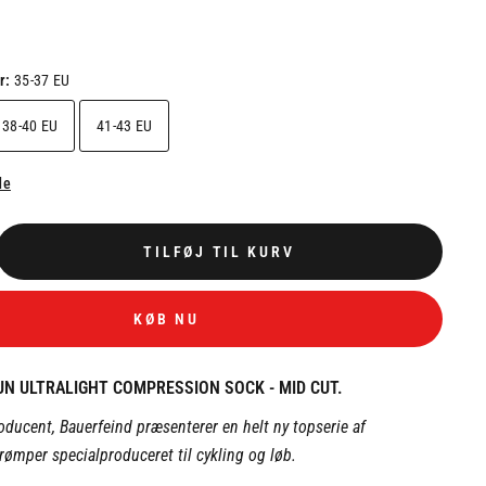
er:
35-37 EU
38-40 EU
41-43 EU
de
TILFØJ TIL KURV
KØB NU
UN ULTRALIGHT COMPRESSION SOCK - MID CUT.
oducent, Bauerfeind præsenterer en helt ny topserie af
ømper specialproduceret til cykling og løb.