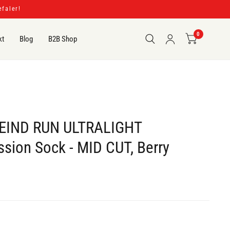
efaler!
0
kt
Blog
B2B Shop
EIND RUN ULTRALIGHT
sion Sock - MID CUT, Berry