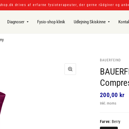
shop.dk drives af erfarne fysioterapeuter, der gerne rådgiver og anb
Diagnoser
Fysio-shop klinik
Udlejning Skiskinne
Konta
rry
BAUERFEIND
BAUERF
Compres
200,00 kr
Inkl. moms
Farve:
Berry