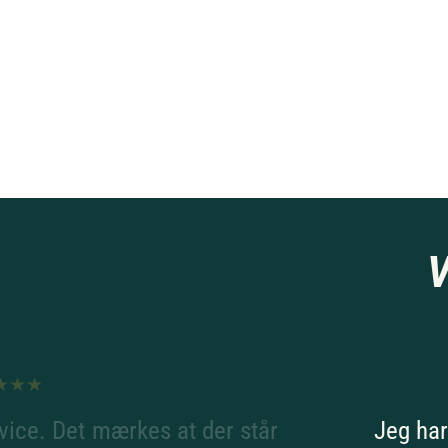
V
vice. Det mærkes at der står
Jeg har