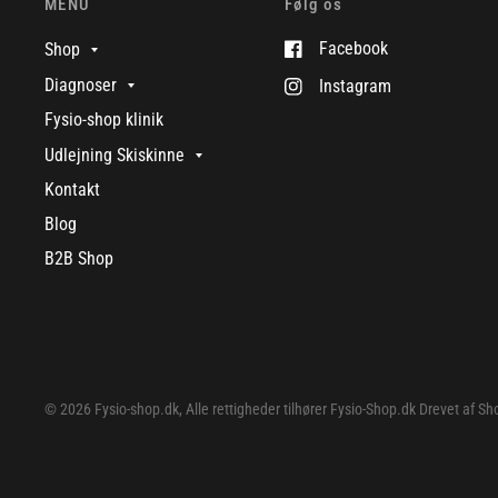
MENU
Følg os
Facebook
Shop
Diagnoser
Instagram
Fysio-shop klinik
Udlejning Skiskinne
Kontakt
Blog
B2B Shop
© 2026 Fysio-shop.dk, Alle rettigheder tilhører Fysio-Shop.dk Drevet af Sh