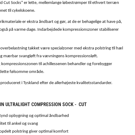
id Cut Socks" er lette, mellemlange løbestrømper til ethvert terræn
enet til cykelskoene.
rikmateriale er ekstra åndbart og gør, at de er behagelige at have på,
også på varme dage. Indarbejdede kompressionszoner stabiliserer
overbelastning takket være specialzoner med ekstra polstring til hæl
g mærbar svangløft fra vævningens kompressionsløft.
kompressionszonen til achillessenen behandler og forebygger
i dette følsomme område.
roduceret i Tyskland efter de allerhøjeste kvalitetsstandarder.
UN ULTRALIGHT COMPRESSION SOCK - CUT
atynd opbygning og optimal åndbarhed
litet til ankel og svang
pdelt polstring giver optimal komfort