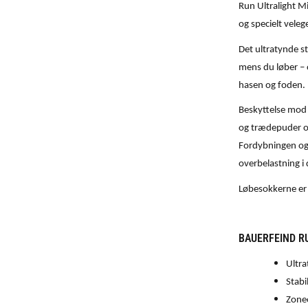
Run Ultralight M
og specielt veleg
Det ultratynde st
mens du løber – 
hasen og foden.
Beskyttelse mod 
og trædepuder o
Fordybningen og 
overbelastning 
Løbesokkerne er p
BAUERFEIND R
Ultr
Stabi
Zoneo