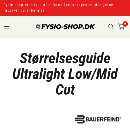
Fysio-shop.dk drives af erfarne fysioterapeuter, der gerne
rådgiver og anbefaler!
0
Størrelsesguide
Ultralight Low/Mid
Cut