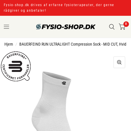
Fysio-shop.dk drives af erfarne fysioterapeuter, der gerne
rådgiver og anbefaler!
0
Hjem
/
BAUERFEIND RUN ULTRALIGHT Compression Sock - MID CUT, Hvid