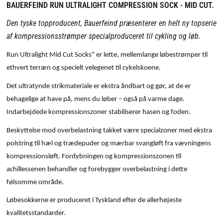
BAUERFEIND RUN ULTRALIGHT COMPRESSION SOCK - MID CUT.
Den tyske topproducent, Bauerfeind præsenterer en helt ny topserie
af kompressionsstrømper specialproduceret til cykling og løb.
Run Ultralight Mid Cut Socks" er lette, mellemlange løbestrømper til
ethvert terræn og specielt velegenet til cykelskoene.
Det ultratynde strikmateriale er ekstra åndbart og gør, at de er
behagelige at have på, mens du løber – også på varme dage.
Indarbejdede kompressionszoner stabiliserer hasen og foden.
Beskyttelse mod overbelastning takket være specialzoner med ekstra
polstring til hæl og trædepuder og mærbar svangløft fra vævningens
kompressionsløft. Fordybningen og kompressionszonen til
achillessenen behandler og forebygger overbelastning i dette
følsomme område.
Løbesokkerne er produceret i Tyskland efter de allerhøjeste
kvalitetsstandarder.