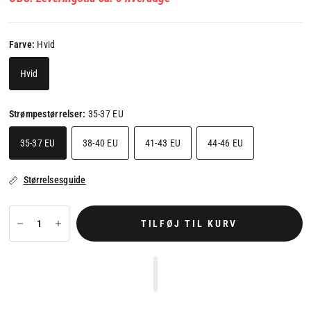
Farve:
Hvid
Hvid
Strømpestørrelser:
35-37 EU
35-37 EU
38-40 EU
41-43 EU
44-46 EU
Størrelsesguide
TILFØJ TIL KURV