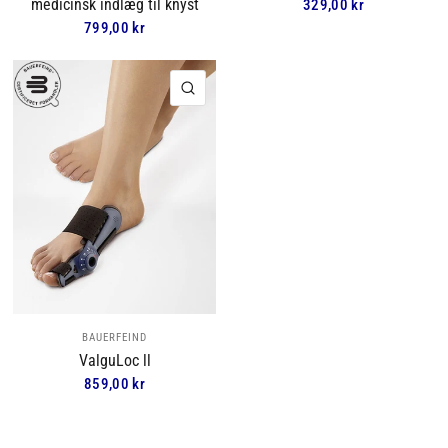
medicinsk indlæg til knyst
329,00 kr
799,00 kr
HURTIGVISNING
BAUERFEIND
ValguLoc ll
859,00 kr