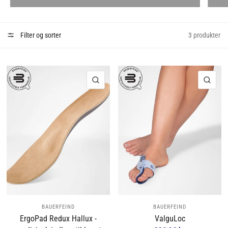
Filter og sorter
3 produkter
HURTIGVISNING
HUR
BAUERFEIND
BAUERFEIND
ErgoPad Redux Hallux -
ValguLoc