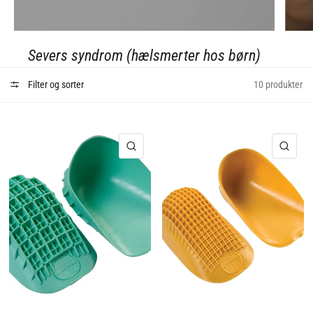
Indlægssåler
Severs syndrom (hælsmerter hos børn)
Filter og sorter
10 produkter
HURTIGVISNING
HUR