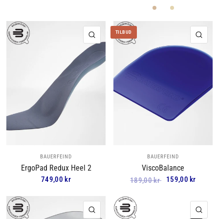
Titan
Sort
Beige
TILBUD
HURTIGVISNING
HUR
BAUERFEIND
BAUERFEIND
ErgoPad Redux Heel 2
ViscoBalance
749,00 kr
159,00 kr
189,00 kr
HURTIGVISNING
HUR