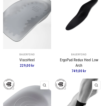
BAUERFEIND
BAUERFEIND
ViscoHeel
ErgoPad Redux Heel Low
Arch
229,00 kr
749,00 kr
HURTIGVISNING
HUR