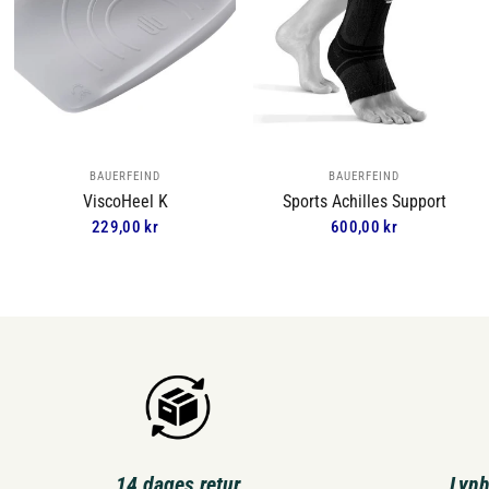
BAUERFEIND
BAUERFEIND
ViscoHeel K
Sports Achilles Support
229,00 kr
600,00 kr
14 dages retur
Lynh