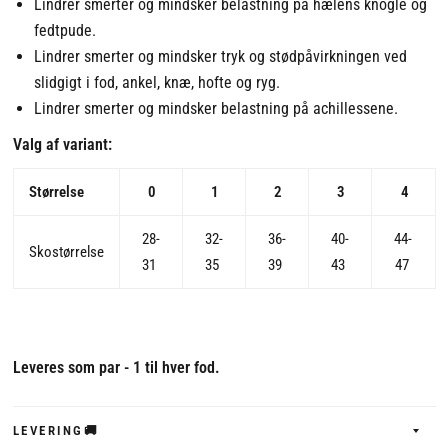
Lindrer smerter og mindsker belastning på hælens knogle og
fedtpude.
Lindrer smerter og mindsker tryk og stødpåvirkningen ved
slidgigt i fod, ankel, knæ, hofte og ryg.
Lindrer smerter og mindsker belastning på achillessene.
Valg af variant:
Størrelse
0
1
2
3
4
28-
32-
36-
40-
44-
Skostørrelse
31
35
39
43
47
Leveres som par - 1 til hver fod.
LEVERING🚚