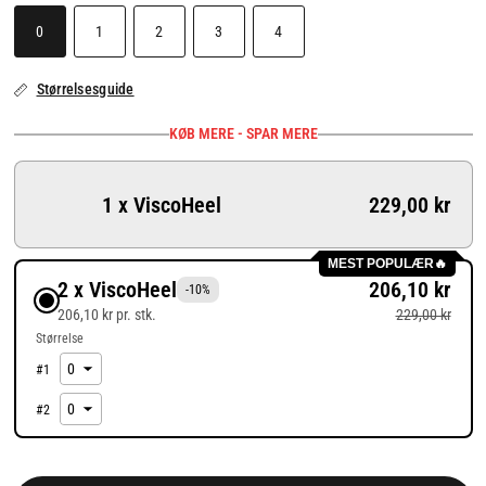
0
1
2
3
4
Størrelsesguide
KØB MERE - SPAR MERE
1 x ViscoHeel
229,00 kr
MEST POPULÆR🔥
2 x ViscoHeel
206,10 kr
-10%
206,10 kr pr. stk.
229,00 kr
Størrelse
#
1
#
2