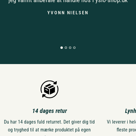
jeg varmt anbefale at handle hos Fysio-shop.dk
YVONN NIELSEN
14 dages retur
Lynh
Du har 14 dages fuld returret. Det giver dig tid
Vi leverer i h
og tryghed til at mærke produktet på egen
fleste pro