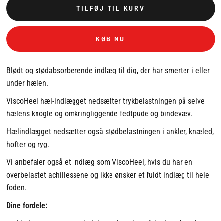
TILFØJ TIL KURV
KØB NU
Blødt og stødabsorberende indlæg til dig, der har smerter i eller
under hælen.
ViscoHeel hæl-indlægget nedsætter trykbelastningen på selve
hælens knogle og omkringliggende fedtpude og bindevæv.
Hælindlægget nedsætter også stødbelastningen i ankler, knæled,
hofter og ryg.
Vi anbefaler også et indlæg som ViscoHeel, hvis du har en
overbelastet achillessene og ikke ønsker et fuldt indlæg til hele
foden.
Dine fordele: