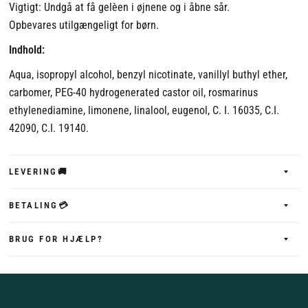
Vigtigt: Undgå at få gelèen i øjnene og i åbne sår.
Opbevares utilgængeligt for børn.
Indhold:
Aqua, isopropyl alcohol, benzyl nicotinate, vanillyl buthyl ether,
carbomer, PEG-40 hydrogenerated castor oil, rosmarinus
ethylenediamine, limonene, linalool, eugenol, C. I. 16035, C.I.
42090, C.I. 19140.
LEVERING🚚
BETALING💳
BRUG FOR HJÆLP?