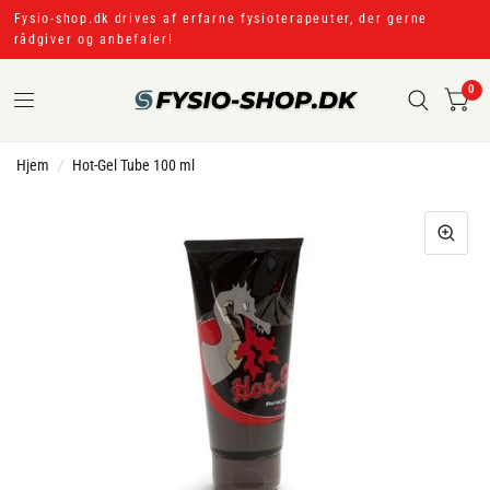
Fysio-shop.dk drives af erfarne fysioterapeuter, der gerne
rådgiver og anbefaler!
0
Hjem
/
Hot-Gel Tube 100 ml