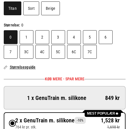
Titan
Sort
Beige
Størrelse:
0
0
1
2
3
4
5
6
7
3C
4C
5C
6C
7C
Størrelsesguide
KØB MERE - SPAR MERE
1 x GenuTrain m. silikone
849 kr
MEST POPULÆR🔥
2 x GenuTrain m. silikone
1,528 kr
-10%
764 kr pr. stk.
1,698 kr