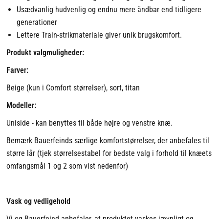
Usædvanlig hudvenlig og endnu mere åndbar end tidligere
generationer
Lettere Train-strikmateriale giver unik brugskomfort.
Produkt valgmuligheder:
Farver:
Beige (kun i Comfort størrelser), sort, titan
Modeller:
Uniside - kan benyttes til både højre og venstre knæ.
Bemærk Bauerfeinds særlige komfortstørrelser, der anbefales til
større lår (tjek størrelsestabel for bedste valg i forhold til knæets
omfangsmål 1 og 2 som vist nedenfor)
Vask og vedligehold
Vi og Bauerfeind anbefaler, at produktet vaskes jævnligt og