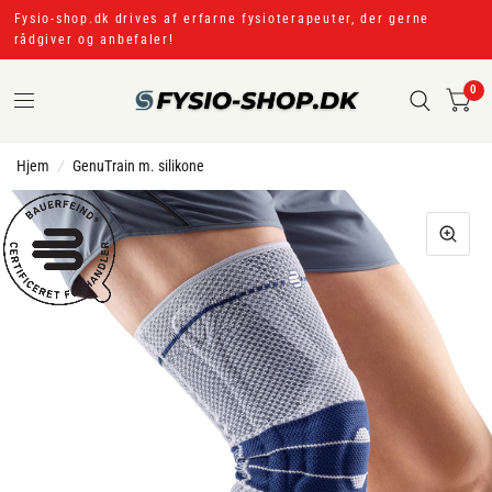
Fysio-shop.dk drives af erfarne fysioterapeuter, der gerne
rådgiver og anbefaler!
0
Hjem
/
GenuTrain m. silikone