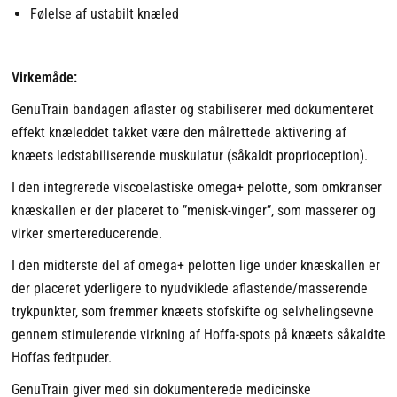
Følelse af ustabilt knæled
Virkemåde:
GenuTrain bandagen aflaster og stabiliserer med dokumenteret
effekt knæleddet takket være den målrettede aktivering af
knæets ledstabiliserende muskulatur (såkaldt proprioception).
I den integrerede viscoelastiske omega+ pelotte, som omkranser
knæskallen er der placeret to ”menisk-vinger”, som masserer og
virker smertereducerende.
I den midterste del af omega+ pelotten lige under knæskallen er
der placeret yderligere to nyudviklede aflastende/masserende
trykpunkter, som fremmer knæets stofskifte og selvhelingsevne
gennem stimulerende virkning af Hoffa-spots på knæets såkaldte
Hoffas fedtpuder.
GenuTrain giver med sin dokumenterede medicinske