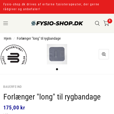
Fysio-shop.dk drives af erfarne fysioterapeuter, der gerne
rådgiver og anbefaler!
0
Hjem
/
Forlænger "long" til rygbandage
BAUERFEIND
Forlænger "long" til rygbandage
175,00 kr