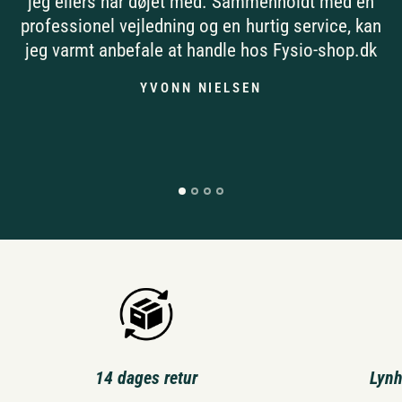
jeg ellers har døjet med. Sammenholdt med en
professionel vejledning og en hurtig service, kan
jeg varmt anbefale at handle hos Fysio-shop.dk
YVONN NIELSEN
14 dages retur
Lynh