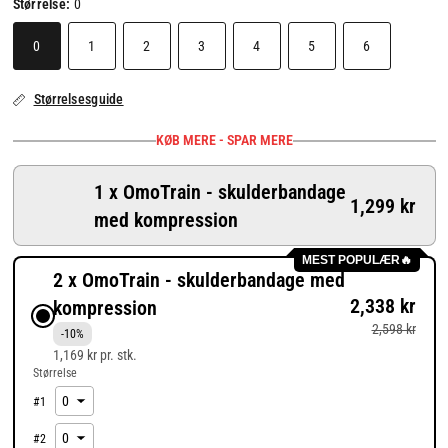
Størrelse:
0
0
1
2
3
4
5
6
Størrelsesguide
KØB MERE - SPAR MERE
1 x OmoTrain - skulderbandage
1,299 kr
med kompression
MEST POPULÆR🔥
2 x OmoTrain - skulderbandage med
2,338 kr
kompression
2,598 kr
-10%
1,169 kr pr. stk.
Størrelse
#
1
#
2