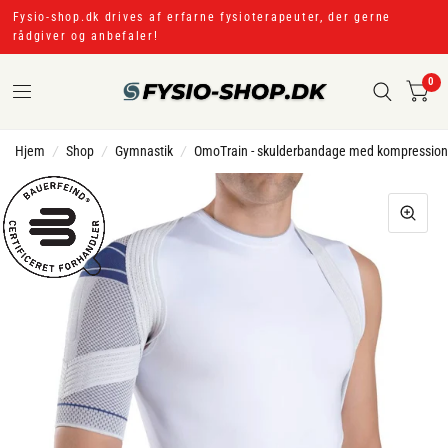
Fysio-shop.dk drives af erfarne fysioterapeuter, der gerne
rådgiver og anbefaler!
0
Hjem
/
Shop
/
Gymnastik
/
OmoTrain - skulderbandage med kompression